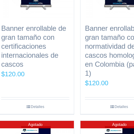
Banner enrollable de
Banner enrollab
gran tamaño con
gran tamaño co
certificaciones
normatividad d
internacionales de
cascos homolo
cascos
en Colombia (p
1)
$
120.00
$
120.00
Detalles
Detalles
Agotado
Agotado