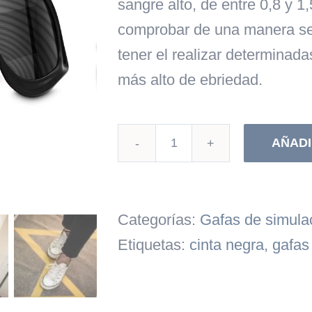
sangre alto, de entre 0,8 y 1
comprobar de una manera se
tener el realizar determinada
más alto de ebriedad.
AÑADI
Lentes
simuladoras
de
Categorías:
Gafas de simula
ebriedad
Etiquetas:
cinta negra
,
gafas
-
NIVEL
ALTO