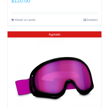
$
120.00
Añadir al carrito
Detalles
Agotado