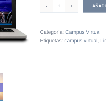
AÑADI
Panamá:
Licencia
H
Categoría:
Campus Virtual
cantidad
Etiquetas:
campus virtual
,
Li