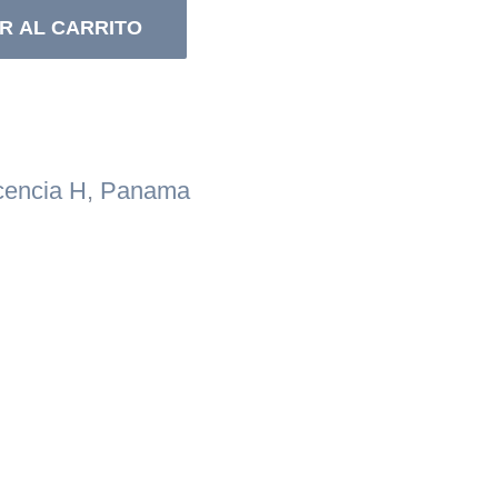
R AL CARRITO
cencia H
,
Panama