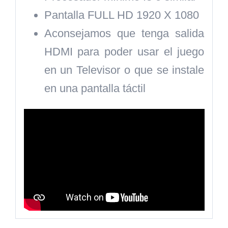
Pantalla FULL HD 1920 X 1080
Aconsejamos que tenga salida
HDMI para poder usar el juego
en un Televisor o que se instale
en una pantalla táctil