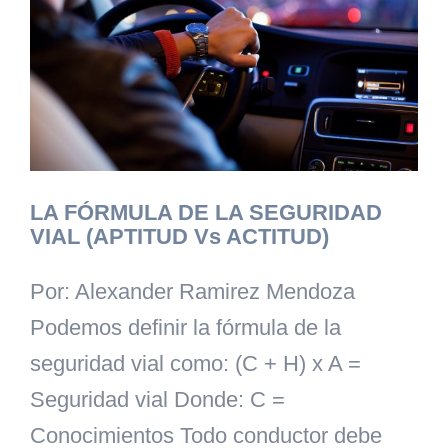
LA FÓRMULA DE LA SEGURIDAD
VIAL (APTITUD Vs ACTITUD)
Por: Alexander Ramirez Mendoza
Podemos definir la fórmula de la
seguridad vial como: (C + H) x A =
Seguridad vial Donde: C =
Conocimientos Todo conductor debe